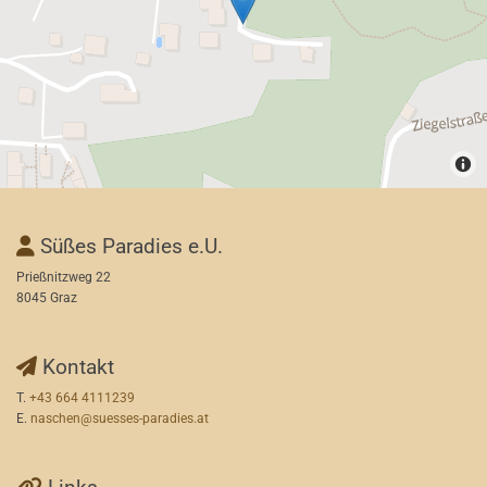
Süßes Paradies e.U.

Prießnitzweg 22
8045 Graz
Kontakt

T.
+43 664 4111239
E.
naschen@suesses-paradies.at
